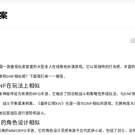
案
回
）是一款备受玩家喜爱的大型多人在线角色扮演游戏。它以其独特的打击感、丰富
游和DNF相似呢？下面我们来一一解答。
NF在玩法上相似
本神秘传说为背景的RPG手游，它融合了回合制战斗和策略性养成玩法，与DNF
，战斗节奏紧凑刺激。《最终幻想XIV》也是一款与DNF相似的游戏，它拥有庞
他玩家组队进行冒险和战斗。
F的角色设计相似
风格的MMORPG手游，它的角色设计灵感来源于古代武侠小说，包括了剑士、法