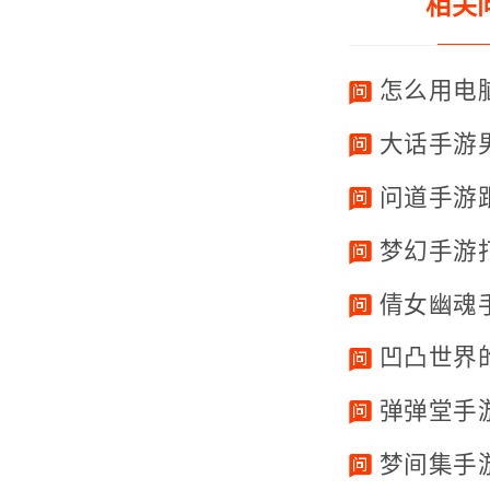
相关
怎么用电
大话手游
问道手游
梦幻手游
倩女幽魂
凹凸世界
弹弹堂手
梦间集手