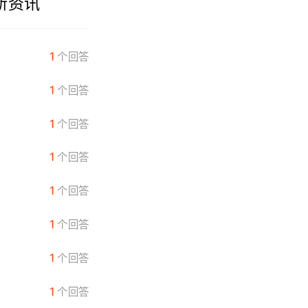
新资讯
有没有带兵打仗的单机游戏
1
个回答
梦幻手游怎么转服
1
个回答
火影忍者手游怎么卡级
1
个回答
寻仙手游1在哪抽
1
个回答
天刀手游伙伴哪个厉害
1
个回答
诛仙手游充值多久到账
1
个回答
天刀手游金兰怎么设置
1
个回答
双人手机游戏什么好玩
1
个回答