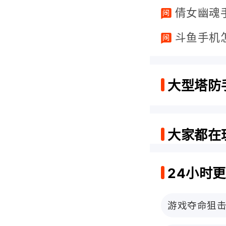
倩女幽魂
斗鱼手机
大型塔防
大家都在
24小时
游戏夺命狙