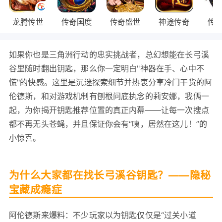
龙腾传世
传奇国度
传奇盛世
神途传奇
传
如果你也是三角洲行动的忠实挑战者，总幻想能在长弓溪
谷里随时翻出钥匙，那么你一定明白"神器在手、心中不
慌"的快感。这里是沉迷探索细节并热衷分享冷门干货的阿
伦德斯，和对游戏机制有刨根问底执念的莉安娜，我俩一
起，为你揭开钥匙推荐位置的真正内幕——让每一次搜点
都不再无头苍蝇，并且保证你会有“咦，居然在这儿！”的
小惊喜。
为什么大家都在找长弓溪谷钥匙？——隐秘
宝藏成瘾症
阿伦德斯来爆料：不少玩家以为钥匙仅仅是“过关小道