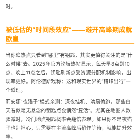
时。
被低估的“时间段效应”——避开高峰期成就
欧皇
当你追热点只看到“哪里”有钥匙，其实更值得关注的是“什
么时候”去。2025年官方论坛热帖显示，每天早8点到10
点、晚上11点之后，钥匙刷新点受资源分配机制影响，出
现率更好。阿伦德斯戏称：这和现实世界的“错峰出行”一
个道理。
莉安娜“夜猫子”模式亲测：深夜挂机、清晨偷跑，那些白
天看似毫无悬念的钥匙点会悄然“复活”。尤其在地图人数
骤减时，冷门地点钥匙概率会翻倍表现。如果你不是夜猫
子也别担心，只需要在主流高峰后稍作等待，就能提升效
率。