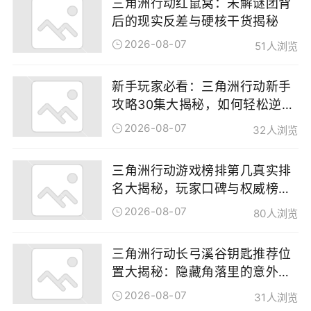
三角洲行动红鼠窝：未解谜团背
后的现实反差与硬核干货揭秘
2026-08-07
51人浏览
新手玩家必看：三角洲行动新手
攻略30集大揭秘，如何轻松逆袭
全服
2026-08-07
32人浏览
三角洲行动游戏榜排第几真实排
名大揭秘，玩家口碑与权威榜单
为何存在反差！
2026-08-07
80人浏览
三角洲行动长弓溪谷钥匙推荐位
置大揭秘：隐藏角落里的意外惊
喜与冷门干货
2026-08-07
31人浏览