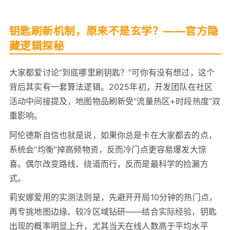
钥匙刷新机制，原来不是玄学？——官方隐
藏逻辑探秘
大家都爱讨论“到底哪里刷钥匙？”可你有没有想过，这个
背后其实有一套算法逻辑。2025年初，开发团队在社区
活动中间接提及，地图物品刷新受“流量热区+时段热度”双
重影响。
阿伦德斯自信也就是说，如果你总是卡在大家都去的点，
系统会“均衡”掉高频物资，反而冷门点更容易爆发大惊
喜。偶尔改变路线、绕道而行，反而是最科学的捡漏方
式。
莉安娜爱用的实测法则是，先避开开局10分钟的热门点，
再专挑地图边缘、较冷区域钻研——结合实际经验，钥匙
出现的概率明显上升，尤其当天在线人数高于平均水平