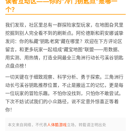
读者互动区——你的“冷门钥匙点”是哪一
个？
我们发现，社区里总有一群探险家型玩家，在地图旮旯里
挖掘到别人完全看不到的刷新点。阿伦德斯和莉安娜诚挚
发问：你的私藏“钥匙老窝”藏在哪里？欢迎在下方评论区
留言，和更多玩家一起组成“藏宝地图”联盟——用数据、
用实测、用热情，打造全网最全三角洲行动长弓溪谷钥匙
点盘点榜！
一切关键在于细致观察、科学分析、勇于探索。三角洲行
动长弓溪谷钥匙推荐位置，不止是搬运工的记忆，更是每
一位玩家的冒险乐趣。不怕你没找到，只怕你不敢尝试。
下次不妨试试我们的小众路径，说不定意外惊喜正等着
你！
本文来自网络，不代表
人体酷游戏
立场，转载请注明出处