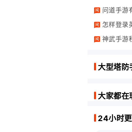
问道手游
怎样登录
神武手游
大型塔防
大家都在
24小时