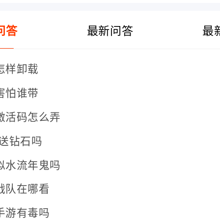
问答
最新问答
最
怎样卸载
害怕谁带
激活码怎么弄
能送钻石吗
似水流年鬼吗
战队在哪看
手游有毒吗