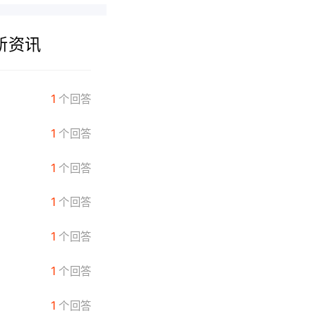
新资讯
有没有带兵打仗的单机游戏
1
个回答
梦幻手游怎么转服
1
个回答
火影忍者手游怎么卡级
1
个回答
寻仙手游1在哪抽
1
个回答
天刀手游伙伴哪个厉害
1
个回答
诛仙手游充值多久到账
1
个回答
天刀手游金兰怎么设置
1
个回答