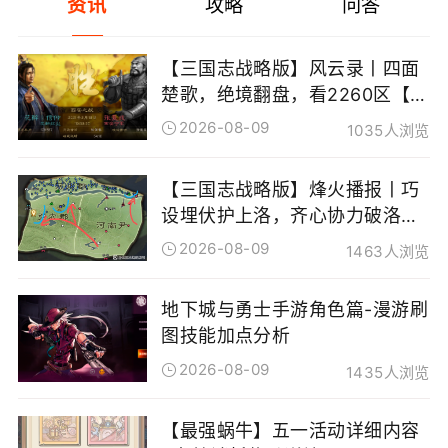
资讯
攻略
问答
【三国志战略版】风云录丨四面
[
楚歌，绝境翻盘，看2260区【血
[
战】如何涅槃，豪取霸业
2026-08-09
1035人浏览
[
【三国志战略版】烽火播报丨巧
[
设埋伏护上洛，齐心协力破洛
[
阳，看PK5007赛区如何上演“针
2026-08-09
1463人浏览
尖对麦芒”
[
地下城与勇士手游角色篇-漫游刷
[
图技能加点分析
[
2026-08-09
1435人浏览
[
【最强蜗牛】五一活动详细内容
[