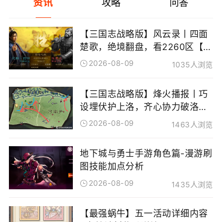
资讯
攻略
问答
【三国志战略版】风云录丨四面
[
楚歌，绝境翻盘，看2260区【血
[
战】如何涅槃，豪取霸业
2026-08-09
1035人浏览
[
【三国志战略版】烽火播报丨巧
[
设埋伏护上洛，齐心协力破洛
[
阳，看PK5007赛区如何上演“针
2026-08-09
1463人浏览
尖对麦芒”
[
地下城与勇士手游角色篇-漫游刷
[
图技能加点分析
[
2026-08-09
1435人浏览
[
【最强蜗牛】五一活动详细内容
[